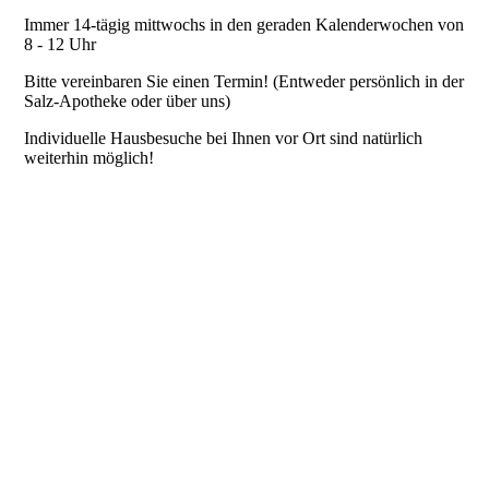
Ablauf / Preise
Immer 14-tägig mittwochs in den geraden Kalenderwochen von
8 - 12 Uhr
Bitte vereinbaren Sie einen Termin! (Entweder persönlich in der
Hersteller
Salz-Apotheke oder über uns)
Individuelle Hausbesuche bei Ihnen vor Ort sind natürlich
weiterhin möglich!
Leistungen
Schwerpunkte
Jobs
Datenschutz, Haftungsausschluss