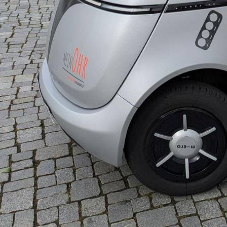
über uns
MO-torsport.com
Unternehmensphilosophie
News
Leihsysteme Hörversorgung
Aktionen