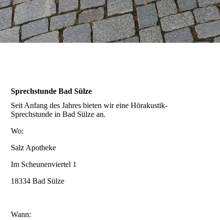
Galerie
Anfahrt / Parken
Sprechstunde Bad Sülze
Kontakt
Seit Anfang des Jahres bieten wir eine Hörakustik-
Sprechstunde in Bad Sülze an.
Wo:
Online-Hörtest
Salz Apotheke
Im Scheunenviertel 1
18334 Bad Sülze
Hörverlust und Ursachen
Wann: