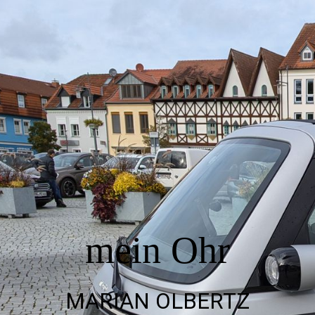
Startseite
Sprechstunde Bad Sülze
Termin vereinbaren
häufige Fragen
mein Ohr
Hörtherapie
MARIAN OLBERTZ