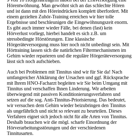
Ablauf / Preise
Hörentwöhnung. Man gewöhnt sich an das schlechte Hören
und ist dann mit den Höreindrücken komplett überfordert. Mit
einem gezielten Zuhör-Training erreichen wir hier tolle
Ergebnisse und beschleunigen die Eingewöhnungszeit enorm.
Es gibt auch immer wieder Fälle, bei denen (fast) kein
Hersteller
Hörverlust vorliegt, hierbei handelt es sich z.B. um
stressbedingte Hörstörungen. Eine klassische
Hörgeräteversorgung muss hier noch nicht unbedingt sein. Mit
Hörtraining lassen sich die natürlichen Filtermechanismen im
Leistungen
Gehirn wieder reparieren und die reguläre Hörgeräteversorgung
lässt sich noch aufschieben.
Auch bei Problemen mit Tinnitus sind wir für Sie da! Nach
umfangreicher Abklärung der Ursachen und ggf. Rücksprache
Schwerpunkte
mit Ihrem HNO-Facharzt begleiten wir Sie beim Umgang mit
Tinnitus und verschaffen Ihnen Linderung. Wir arbeiten
überwiegend mit passiven Konditionierungsverfahren und
setzen auf die sog. Anti-Tinnitus-Priorisierung. Das bedeutet,
Jobs
wir versuchen dem Gehirn wieder beizubringen den Tinnitus
als ungefährlich und nicht so relevant zu beurteilen. Dieses
Verfahren eignet sich jedoch nicht für alle Arten von Tinnitus.
Deshalb brauchen wir die mögl. scharfe Einordnung der
Hörverarbeitungsstörungen und der verschiedenen
Datenschutz, Haftungsausschluss
Tinnitusarten.