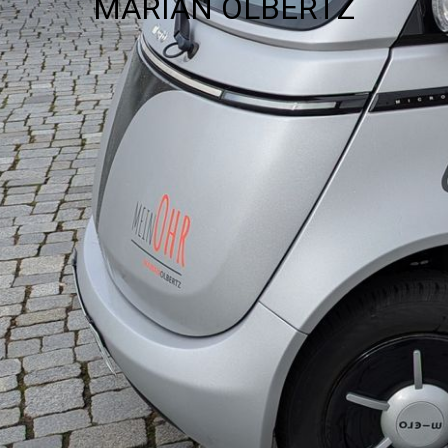
MARIAN OLBERTZ
über uns
MO-torsport.com
Unternehmensphilosophie
News
Leihsysteme Hörversorgung
Aktionen