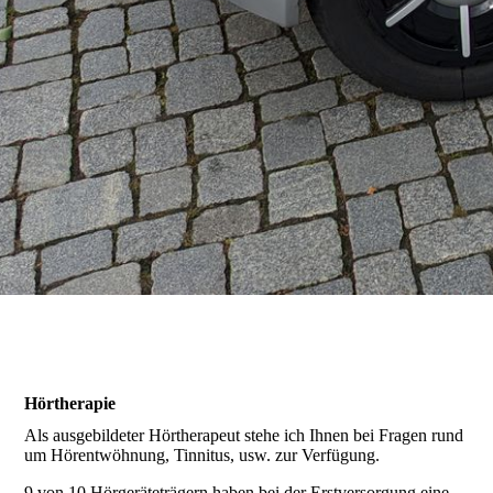
Galerie
Anfahrt / Parken
Kontakt
Online-Hörtest
Hörtherapie
Hörverlust und Ursachen
Als ausgebildeter Hörtherapeut stehe ich Ihnen bei Fragen rund
um Hörentwöhnung, Tinnitus, usw. zur Verfügung.
9 von 10 Hörgeräteträgern haben bei der Erstversorgung eine