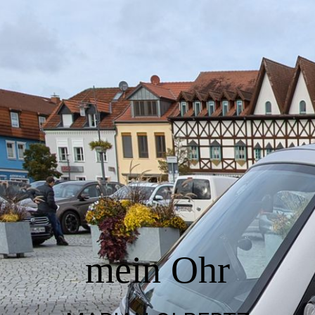
Startseite
Sprechstunde Bad Sülze
Termin vereinbaren
häufige Fragen
mein Ohr
Hörtherapie