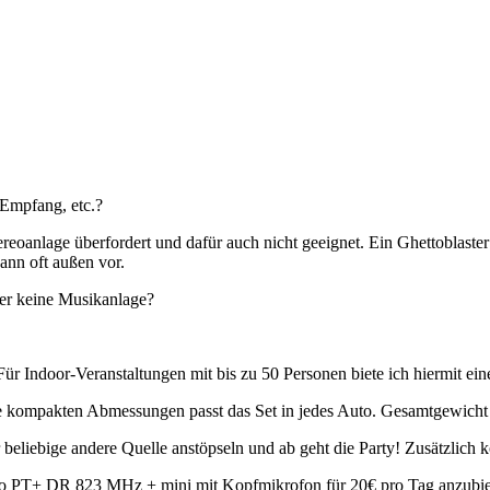
 Empfang, etc.?
oanlage überfordert und dafür auch nicht geeignet. Ein Ghettoblaster 
ann oft außen vor.
ber keine Musikanlage?
r Indoor-Veranstaltungen mit bis zu 50 Personen biete ich hiermit ei
 die kompakten Abmessungen passt das Set in jedes Auto. Gesamtgewicht n
 beliebige andere Quelle anstöpseln und ab geht die Party! Zusätzlich
 solo PT+ DR 823 MHz + mini mit Kopfmikrofon für 20€ pro Tag anzubie