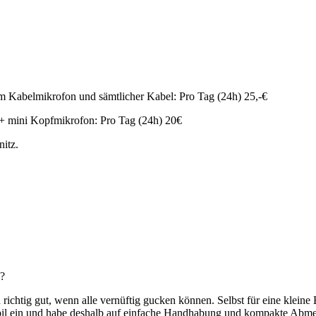
em Kabelmikrofon und sämtlicher Kabel: Pro Tag (24h) 25,-€
 + mini Kopfmikrofon: Pro Tag (24h) 20€
itz.
.?
richtig gut, wenn alle vernüftig gucken können. Selbst für eine klein
r mobil ein und habe deshalb auf einfache Handhabung und kompakte Abm