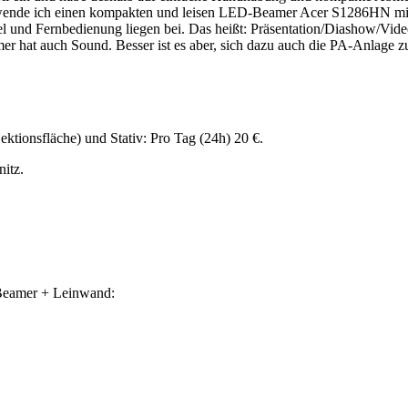
r verwende ich einen kompakten und leisen LED-Beamer Acer S1286HN m
d Fernbedienung liegen bei. Das heißt: Präsentation/Diashow/Video 
r hat auch Sound. Besser ist es aber, sich dazu auch die PA-Anlage z
tionsfläche) und Stativ: Pro Tag (24h) 20 €.
itz.
Beamer + Leinwand: