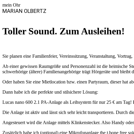
mein Ohr
MARIAN OLBERTZ
Toller Sound. Zum Ausleihen!
Sie planen eine Familienfeier, Vereinssitzung, Veranstaltung, Vortrag,
Ab einer gewissen Raumgröße und Personenzahl ist die heimische Stere
schwerhörige (ältere) Familienangehörige trägt Hörgeräte und bleibt d
Oder haben Sie eine Mietlocation bzw. einen Partyraum, dieser hat a
Dann habe ich die perfekte und stilsichere Lösung:
Lucas nano 600 2.1 PA-Anlage als Leihsystem für nur 25 € am Tag! Fü
Die Anlage ist aktiv und lässt sich sehr leicht transportieren. Durch
Angesteuert wird die Anlage mittels Klinkenstecker. Also Handy oder
Zusätzlich habe ich (optional) eine Mikrofonanlage the t.bone free