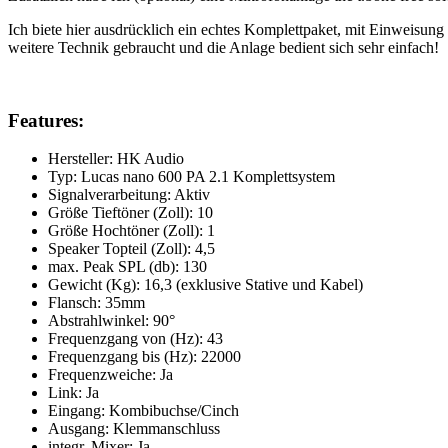
Ich biete hier ausdrücklich ein echtes Komplettpaket, mit Einweisu
weitere Technik gebraucht und die Anlage bedient sich sehr einfach!
Features:
Hersteller: HK Audio
Typ: Lucas nano 600 PA 2.1 Komplettsystem
Signalverarbeitung: Aktiv
Größe Tieftöner (Zoll): 10
Größe Hochtöner (Zoll): 1
Speaker Topteil (Zoll): 4,5
max. Peak SPL (db): 130
Gewicht (Kg): 16,3 (exklusive Stative und Kabel)
Flansch: 35mm
Abstrahlwinkel: 90°
Frequenzgang von (Hz): 43
Frequenzgang bis (Hz): 22000
Frequenzweiche: Ja
Link: Ja
Eingang: Kombibuchse/Cinch
Ausgang: Klemmanschluss
integr. Mixer: Ja