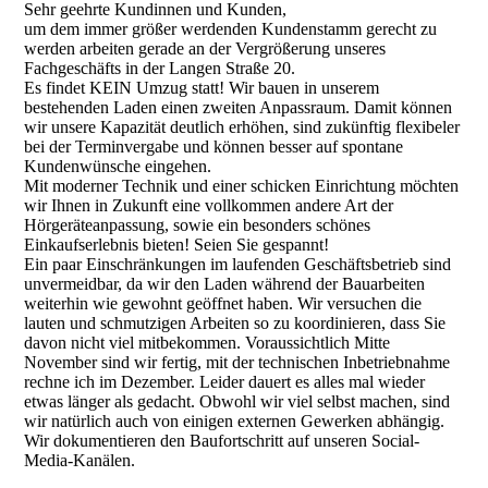
Sehr geehrte Kundinnen und Kunden,
Ablauf / Preise
um dem immer größer werdenden Kundenstamm gerecht zu
werden arbeiten gerade an der Vergrößerung unseres
Fachgeschäfts in der Langen Straße 20.
Es findet KEIN Umzug statt! Wir bauen in unserem
Hersteller
bestehenden Laden einen zweiten Anpassraum. Damit können
wir unsere Kapazität deutlich erhöhen, sind zukünftig flexibeler
bei der Terminvergabe und können besser auf spontane
Kundenwünsche eingehen.
Mit moderner Technik und einer schicken Einrichtung möchten
Leistungen
wir Ihnen in Zukunft eine vollkommen andere Art der
Hörgeräteanpassung, sowie ein besonders schönes
Einkaufserlebnis bieten! Seien Sie gespannt!
Ein paar Einschränkungen im laufenden Geschäftsbetrieb sind
Schwerpunkte
unvermeidbar, da wir den Laden während der Bauarbeiten
weiterhin wie gewohnt geöffnet haben. Wir versuchen die
lauten und schmutzigen Arbeiten so zu koordinieren, dass Sie
davon nicht viel mitbekommen. Voraussichtlich Mitte
November sind wir fertig, mit der technischen Inbetriebnahme
Jobs
rechne ich im Dezember. Leider dauert es alles mal wieder
etwas länger als gedacht. Obwohl wir viel selbst machen, sind
wir natürlich auch von einigen externen Gewerken abhängig.
Wir dokumentieren den Baufortschritt auf unseren Social-
Datenschutz, Haftungsausschluss
Media-Kanälen.