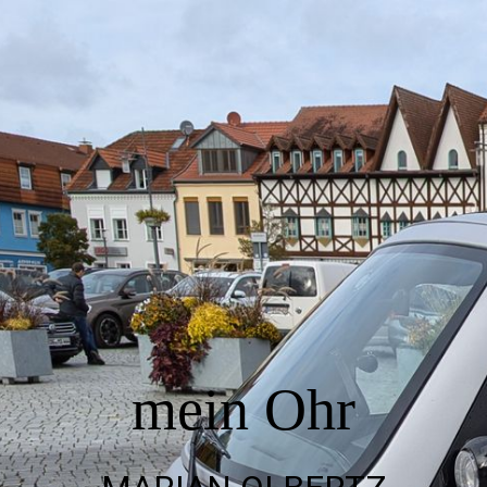
Startseite
Sprechstunde Bad Sülze
Termin vereinbaren
häufige Fragen
mein Ohr
Hörtherapie