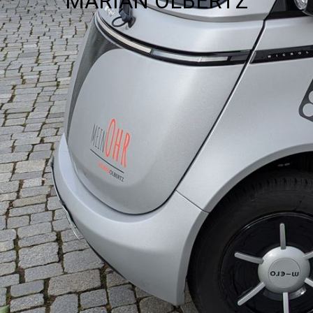
MARIAN OLBERTZ
über uns
MO-torsport.com
Unternehmensphilosophie
News
Leihsysteme Hörversorgung
Aktionen