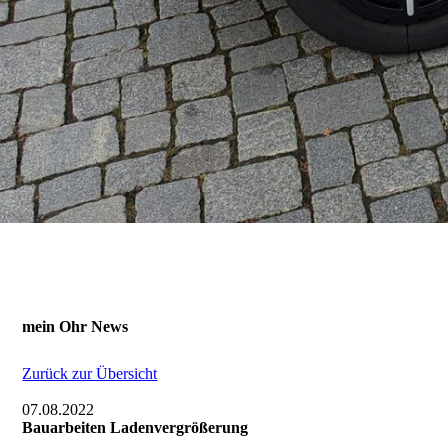
Galerie
Anfahrt / Parken
Kontakt
Online-Hörtest
mein Ohr News
Zurück zur Übersicht
Hörverlust und Ursachen
07.08.2022
Bauarbeiten Ladenvergrößerung